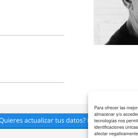
Para ofrecer las mejor
almacenar y/o acceder 
Quieres actualizar tus datos?
Envíanos un ma
tecnologías nos permi
identificaciones únicas
afectar negativamente 