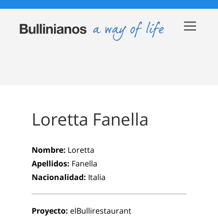
Loretta Fanella
Nombre:
Loretta
Apellidos:
Fanella
Nacionalidad:
Italia
Proyecto:
elBullirestaurant