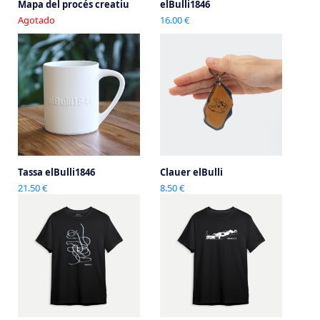
Mapa del procés creatiu
elBulli1846
Agotado
16.00 €
Tassa elBulli1846
Clauer elBulli
21.50 €
8.50 €