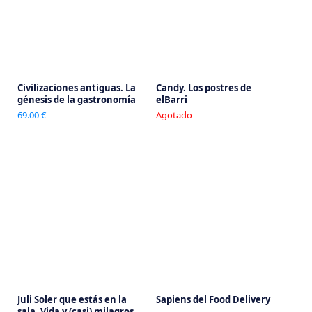
Civilizaciones antiguas. La
Candy. Los postres de
génesis de la gastronomía
elBarri
69.00 €
Agotado
Juli Soler que estás en la
Sapiens del Food Delivery
sala. Vida y (casi) milagros