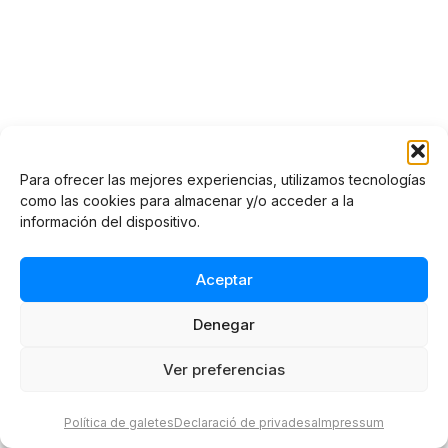
Para ofrecer las mejores experiencias, utilizamos tecnologías
Vinos. La cata como
El menjar de la família
como las cookies para almacenar y/o acceder a la
actividad (Volumen V)
19.95 €
información del dispositivo.
120.00 €
Aceptar
Denegar
Ver preferencias
Política de galetes
Declaració de privadesa
Impressum