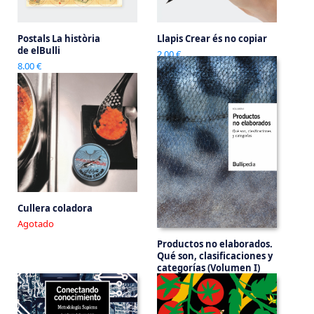
Postals La història
Llapis Crear és no copiar
de elBulli
2.00 €
8.00 €
Cullera coladora
Agotado
Productos no elaborados.
Qué son, clasificaciones y
categorías (Volumen I)
60.00 €