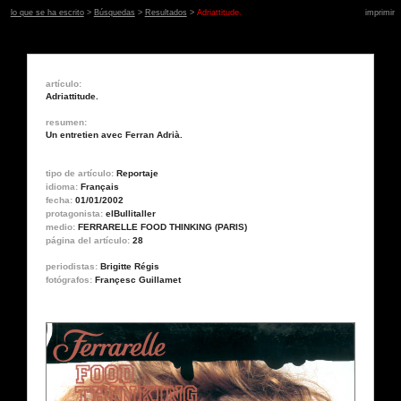
lo que se ha escrito
>
Búsquedas
>
Resultados
>
Adriattitude.
imprimir
artículo:
Adriattitude.
resumen:
Un entretien avec Ferran Adrià.
tipo de artículo:
Reportaje
idioma:
Français
fecha:
01/01/2002
protagonista:
elBullitaller
medio:
FERRARELLE FOOD THINKING (PARIS)
página del artículo:
28
periodistas:
Brigitte Régis
fotógrafos:
Françesc Guillamet