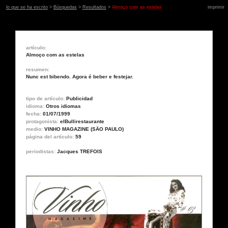
lo que se ha escrito
>
Búsquedas
>
Resultados
>
Almoço com as estelas
imprimir
artículo:
Almoço com as estelas
resumen:
Nunc est bibendo. Agora é beber e festejar.
tipo de artículo:
Publicidad
idioma:
Otros idiomas
fecha:
01/07/1999
protagonista:
elBullirestaurante
medio:
VINHO MAGAZINE (SÄO PAULO)
página del artículo:
59
periodistas:
Jacques TREFOIS