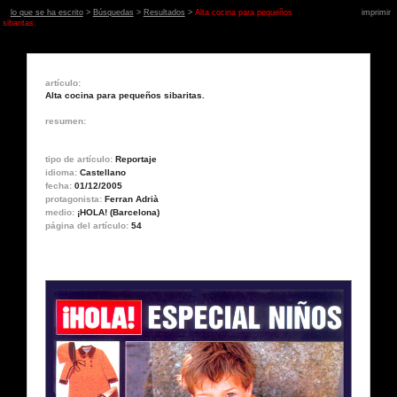
lo que se ha escrito
>
Búsquedas
>
Resultados
>
Alta cocina para pequeños
imprimir
sibaritas.
artículo:
Alta cocina para pequeños sibaritas.
resumen:
tipo de artículo:
Reportaje
idioma:
Castellano
fecha:
01/12/2005
protagonista:
Ferran Adrià
medio:
¡HOLA! (Barcelona)
página del artículo:
54