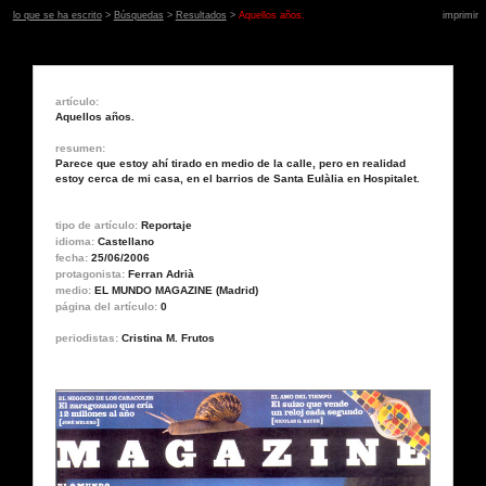
lo que se ha escrito
>
Búsquedas
>
Resultados
>
Aquellos años.
imprimir
artículo:
Aquellos años.
resumen:
Parece que estoy ahí tirado en medio de la calle, pero en realidad
estoy cerca de mi casa, en el barrios de Santa Eulàlia en Hospitalet.
tipo de artículo:
Reportaje
idioma:
Castellano
fecha:
25/06/2006
protagonista:
Ferran Adrià
medio:
EL MUNDO MAGAZINE (Madrid)
página del artículo:
0
periodistas:
Cristina M. Frutos