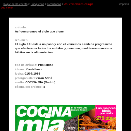
lo que se ha escrito
>
Búsquedas
>
Resultados
>
Así comeremos el siglo
imprimir
que viene
artículo:
Así comeremos el siglo que viene
resumen:
El siglo XXI está a un paso y con él viviremos cambios progresivos
que afectarán a todos los ámbitos y, como no, modificarán nuestros
hábitos en la alimentación.
tipo de artículo:
Publicidad
idioma:
Castellano
fecha:
01/07/1999
protagonista:
Ferran Adrià
medio:
COCINA MIA (Madrid)
página del artículo:
4