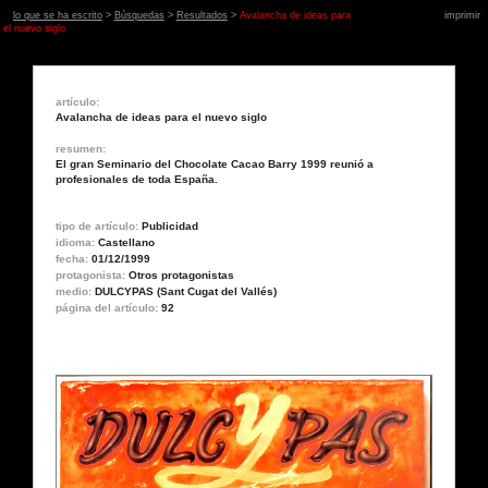
lo que se ha escrito
>
Búsquedas
>
Resultados
>
Avalancha de ideas para
imprimir
el nuevo siglo
artículo:
Avalancha de ideas para el nuevo siglo
resumen:
El gran Seminario del Chocolate Cacao Barry 1999 reunió a
profesionales de toda España.
tipo de artículo:
Publicidad
idioma:
Castellano
fecha:
01/12/1999
protagonista:
Otros protagonistas
medio:
DULCYPAS (Sant Cugat del Vallés)
página del artículo:
92