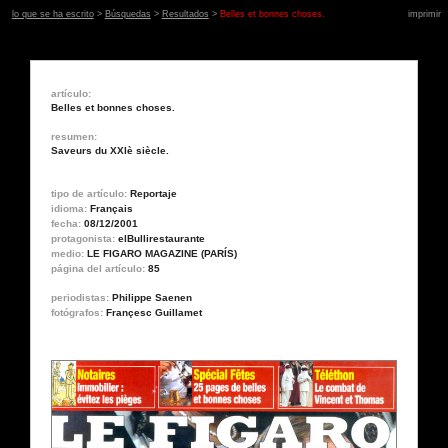
lo que se ha escrito
>
Búsquedas
>
Resultados
>
Belles et bonnes choses.
imprimir
artículo:
Belles et bonnes choses.
resumen:
Saveurs du XXIè siècle.
tipo de artículo:
Reportaje
idioma:
Français
fecha:
08/12/2001
protagonista:
elBullirestaurante
medio:
LE FIGARO MAGAZINE (PARÍS)
página del artículo:
85
periodistas:
Philippe Saenen
fotógrafos:
Françesc Guillamet