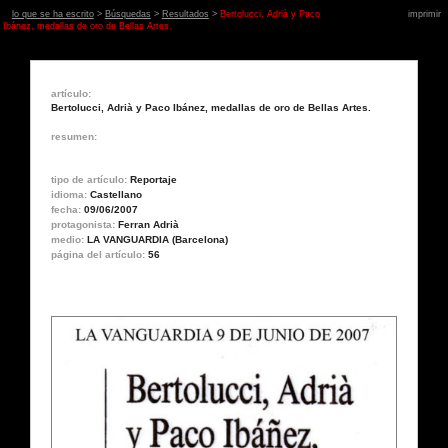
lo que se ha escrito
>
Búsquedas
>
Resultados
>
Bertolucci, Adrià y Paco
imprimir
Ibánez, medallas de oro de Bellas Artes.
artículo:
Bertolucci, Adrià y Paco Ibánez, medallas de oro de Bellas Artes.
resumen:
tipo de artículo:
Reportaje
idioma:
Castellano
fecha:
09/06/2007
protagonista:
Ferran Adrià
medio:
LA VANGUARDIA (Barcelona)
página del artículo:
56