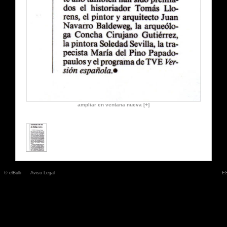
ampliar en ventana nueva [+]
© elBulli
Aviso Legal
E