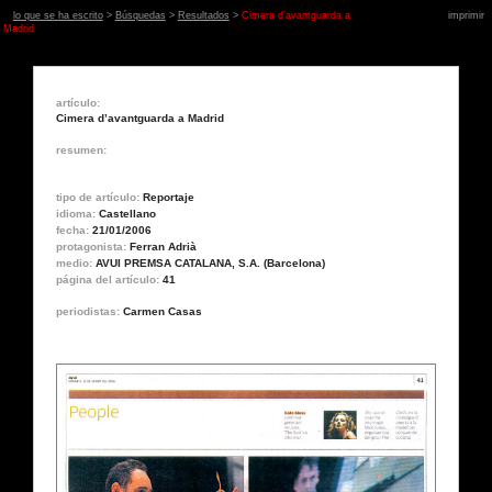
lo que se ha escrito
>
Búsquedas
>
Resultados
>
Cimera d’avantguarda a
imprimir
Madrid
artículo:
Cimera d’avantguarda a Madrid
resumen:
tipo de artículo:
Reportaje
idioma:
Castellano
fecha:
21/01/2006
protagonista:
Ferran Adrià
medio:
AVUI PREMSA CATALANA, S.A. (Barcelona)
página del artículo:
41
periodistas:
Carmen Casas