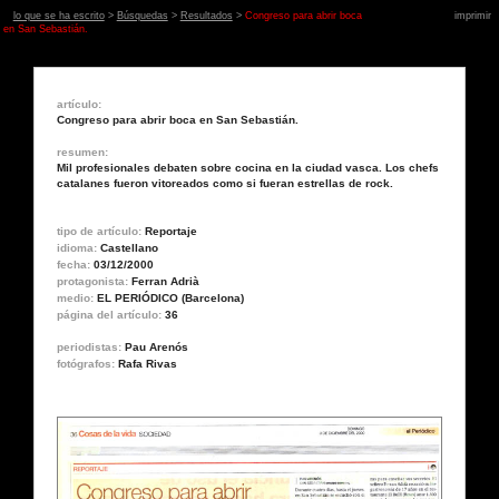
lo que se ha escrito
>
Búsquedas
>
Resultados
>
Congreso para abrir boca
imprimir
en San Sebastián.
artículo:
Congreso para abrir boca en San Sebastián.
resumen:
Mil profesionales debaten sobre cocina en la ciudad vasca. Los chefs
catalanes fueron vitoreados como si fueran estrellas de rock.
tipo de artículo:
Reportaje
idioma:
Castellano
fecha:
03/12/2000
protagonista:
Ferran Adrià
medio:
EL PERIÓDICO (Barcelona)
página del artículo:
36
periodistas:
Pau Arenós
fotógrafos:
Rafa Rivas