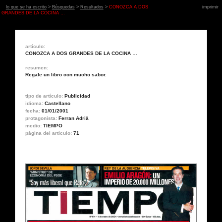
lo que se ha escrito
>
Búsquedas
>
Resultados
>
CONOZCA A DOS
imprimir
GRANDES DE LA COCINA …
artículo:
CONOZCA A DOS GRANDES DE LA COCINA …
resumen:
Regale un libro con mucho sabor.
tipo de artículo:
Publicidad
idioma:
Castellano
fecha:
01/01/2001
protagonista:
Ferran Adrià
medio:
TIEMPO
página del artículo:
71