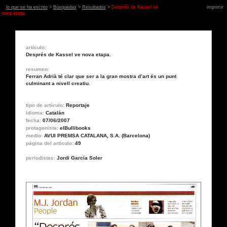
lo que se ha escrito
>
Búsquedas
>
Resultados
>
Després de Kassel ve
imprimir
nova etapa.
artículo:
Després de Kassel ve nova etapa.
resumen:
Ferran Adrià té clar que ser a la gran mostra d’art és un punt
culminant a nivell creatiu.
tipo de artículo:
Reportaje
idioma:
Catalán
fecha:
07/06/2007
protagonista:
elBullibooks
medio:
AVUI PREMSA CATALANA, S.A. (Barcelona)
página del artículo:
49
periodistas:
Jordi García Soler