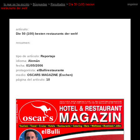
lo que se ha escrito
>
Búsquedas
>
Resultados
>
Die 50 (100) besten
imprimir
restaurants der welt!
artículo:
Die 50 (100) besten restaurants der welt!
resumen:
tipo de artículo:
Reportaje
idioma:
Alemán
fecha:
01/05/2006
protagonista:
elBullirestaurante
medio:
OSCARS MAGAZINE (Eschen)
página del artículo:
10