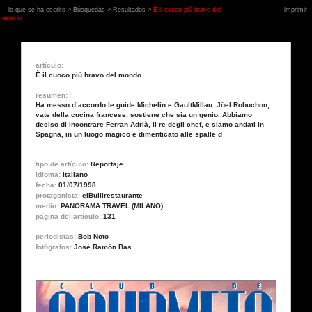
lo que se ha escrito
>
Búsquedas
>
Resultados
>
È il cuoco più bravo del
imprimir
mondo
artículo:
È il cuoco più bravo del mondo
resumen:
Ha messo d’accordo le guide Michelin e GaultMillau. Jöel Robuchon,
vate della cucina francese, sostiene che sia un genio. Abbiamo
deciso di incontrare Ferran Adrià, il re degli chef, e siamo andati in
Spagna, in un luogo magico e dimenticato alle spalle d
tipo de artículo:
Reportaje
idioma:
Italiano
fecha:
01/07/1998
protagonista:
elBullirestaurante
medio:
PANORAMA TRAVEL (MILANO)
página del artículo:
131
periodistas:
Bob Noto
fotógrafos:
José Ramón Bas