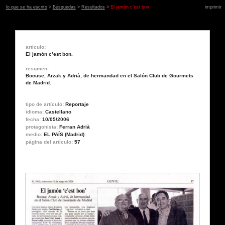
lo que se ha escrito
>
Búsquedas
>
Resultados
>
El jamón c’est bon.
imprimir
artículo:
El jamón c’est bon.
resumen:
Bocuse, Arzak y Adrià, de hermandad en el Salón Club de Gourmets
de Madrid.
tipo de artículo:
Reportaje
idioma:
Castellano
fecha:
10/05/2006
protagonista:
Ferran Adrià
medio:
EL PAÍS (Madrid)
página del artículo:
57