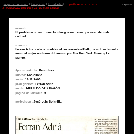
lo que se ha escrito
>
Búsquedas
>
Resultados
>
El problema no es comer
imprimir
hamburguesas, sino que sean de mala calidad.
artículo:
El problema no es comer hamburguesas, sino que sean de mala
calidad.
resumen:
Ferran Adrià, cabeza visible del restaurante elBulli, ha sido aclamado
como el mejor cocinero del mundo por The New York Times y Le
Monde.
tipo de artículo:
Entrevista
idioma:
Castellano
fecha:
11/11/2005
protagonista:
Ferran Adrià
medio:
HERALDO DE ARAGÓN
página del artículo:
0
periodistas:
José Luis Solanilla