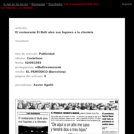
lo que se ha escrito
>
Búsquedas
>
Resultados
>
El restaurante El Bulli abre
imprimir
sus fogones a la clientela
artículo:
El restaurante El Bulli abre sus fogones a la clientela
resumen:
tipo de artículo:
Publicidad
idioma:
Castellano
fecha:
02/09/1993
protagonista:
elBullirestaurante
medio:
EL PERIÓDICO (Barcelona)
página del artículo:
0
periodistas:
Xavier Agulló