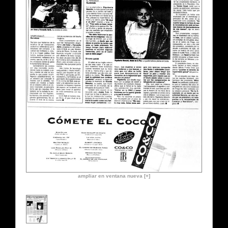
ampliar en ventana nueva [+]