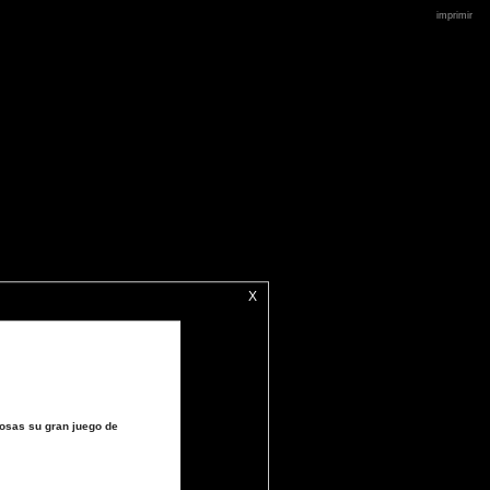
imprimir
X
Rosas su gran juego de