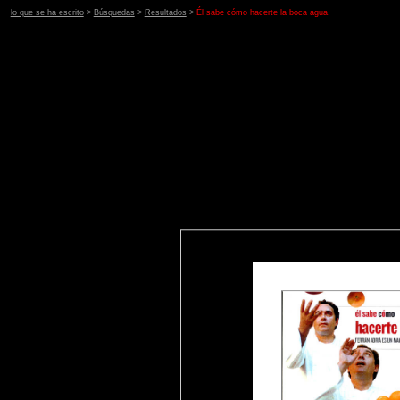
lo que se ha escrito
>
Búsquedas
>
Resultados
>
Él sabe cómo hacerte la boca agua.