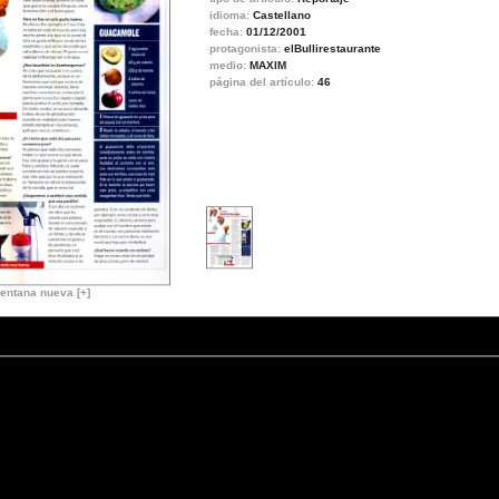
idioma:
Castellano
fecha:
01/12/2001
protagonista:
elBullirestaurante
medio:
MAXIM
página del artículo:
46
entana nueva [+]