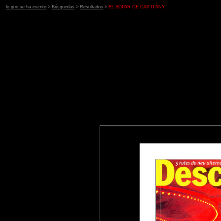
lo que se ha escrito
>
Búsquedas
>
Resultados
>
EL SOPAR DE CAP D’ANY.