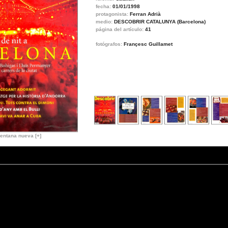
fecha:
01/01/1998
protagonista:
Ferran Adrià
medio:
DESCOBRIR CATALUNYA (Barcelona)
página del artículo:
41
fotógrafos:
Françesc Guillamet
entana nueva [+]