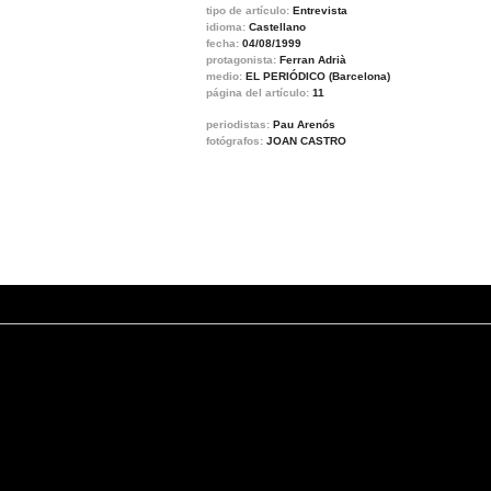
tipo de artículo:
Entrevista
idioma:
Castellano
fecha:
04/08/1999
protagonista:
Ferran Adrià
medio:
EL PERIÓDICO (Barcelona)
página del artículo:
11
periodistas:
Pau Arenós
fotógrafos:
JOAN CASTRO