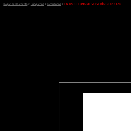
lo que se ha escrito
>
Búsquedas
>
Resultados
>
EN BARCELONA ME VOLVERÍA GILIPOLLAS.