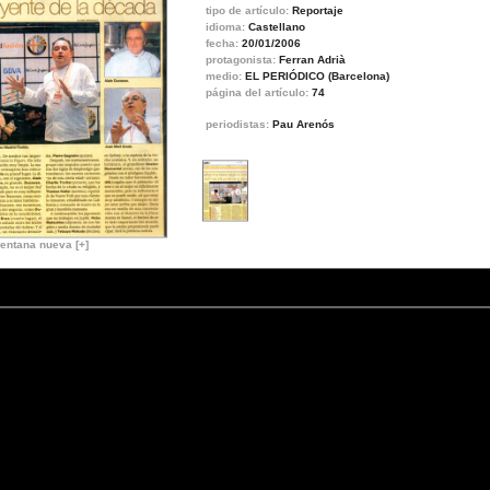
tipo de artículo:
Reportaje
idioma:
Castellano
fecha:
20/01/2006
protagonista:
Ferran Adrià
medio:
EL PERIÓDICO (Barcelona)
página del artículo:
74
periodistas:
Pau Arenós
entana nueva [+]