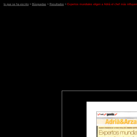
lo que se ha escrito
>
Búsquedas
>
Resultados
>
Expertos mundiales eligen a Adrià el chef más influyen