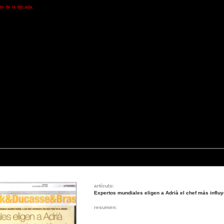
te de la década.
artículo:
Expertos mundiales eligen a Adrià el chef más influy
resumen: