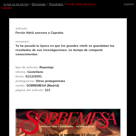
lo que se ha escrito
>
Búsquedas
>
Resultados
>
Ferrán Adrià asesora a
imprimir
Caprabo.
artículo:
Ferrán Adrià asesora a Caprabo.
resumen:
Ya ha pasado la época en que los grandes chefs se guardaban los
resultados de sus investigaciones: es tiempo de compartir
conocimientos.
tipo de artículo:
Reportaje
idioma:
Castellano
fecha:
01/12/2001
protagonista:
Otros protagonistas
medio:
SOBREMESA (Madrid)
página del artículo:
113