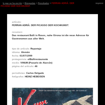
lo que se ha escrito
>
Búsquedas
>
Resultados
>
FERRAN ADRIÀ. DER
imprimir
PICASSO DER KOCHKUNST.
artículo:
FERRAN ADRIÀ. DER PICASSO DER KOCHKUNST.
resumen:
Das restaurant Bulli in Roses, nahe Girona ist die neue Adresse für
Gastronomen aus aller Welt.
tipo de artículo:
Reportaje
idioma:
Alemán
fecha:
01/07/1999
protagonista:
elBullirestaurante
medio:
VINUM (Pozuelo de Alarcón)
página del artículo:
46
periodistas:
Carlos Delgado
fotógrafos:
HEINZ HEBEISEN