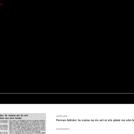
ns
artículo:
Ferran Adrián: la cuina no és art si els plats no són 
resumen: