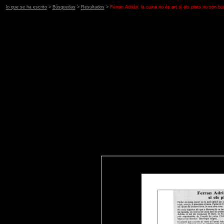
lo que se ha escrito
>
Búsquedas
>
Resultados
>
Ferran Adrián: la cuina no és art si els plats no són bo