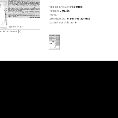
tipo de artículo:
Reportaje
idioma:
Catalán
fecha:
protagonista:
elBullirestaurante
página del artículo:
0
entana nueva [+]