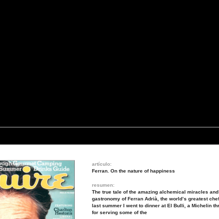
artículo:
Ferran. On the nature of happiness
resumen:
The true tale of the amazing alchemical miracles an
gastronomy of Ferran Adrià, the world’s greatest chef
last summer I went to dinner at El Bulli, a Michelin t
for serving some of the