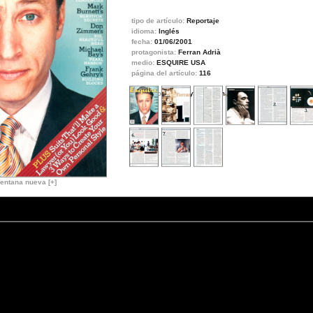
tipo de artículo:
Reportaje
idioma:
Inglés
fecha:
01/06/2001
protagonista:
Ferran Adrià
medio:
ESQUIRE USA
página del artículo:
116
fotógrafos:
Jeffrey Braverman
entana nueva [+]