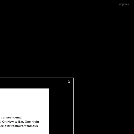
imprimir
X
d transcendental
. Or: How to Eat. One night
hree-star restaurant famous