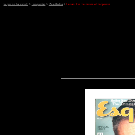
lo que se ha escrito
>
Búsquedas
>
Resultados
>
Ferran. On the nature of happiness