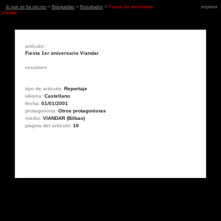
lo que se ha escrito
>
Búsquedas
>
Resultados
>
Fiesta 1er aniversario
imprimir
Viandar
artículo:
Fiesta 1er aniversario Viandar
resumen:
tipo de artículo:
Reportaje
idioma:
Castellano
fecha:
01/01/2001
protagonista:
Otros protagonistas
medio:
VIANDAR (Bilbao)
página del artículo:
16