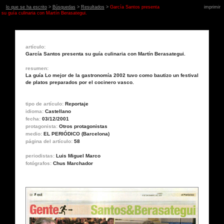
lo que se ha escrito
>
Búsquedas
>
Resultados
>
García Santos presenta
imprimir
su guía culinaria con Martín Berasategui.
artículo:
García Santos presenta su guía culinaria con Martín Berasategui.
resumen:
La guía Lo mejor de la gastronomía 2002 tuvo como bautizo un festival
de platos preparados por el cocinero vasco.
tipo de artículo:
Reportaje
idioma:
Castellano
fecha:
03/12/2001
protagonista:
Otros protagonistas
medio:
EL PERIÓDICO (Barcelona)
página del artículo:
58
periodistas:
Luis Miguel Marco
fotógrafos:
Chus Marchador