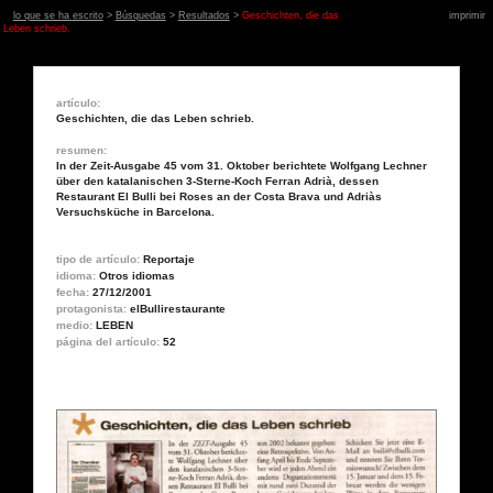
lo que se ha escrito
>
Búsquedas
>
Resultados
>
Geschichten, die das
imprimir
Leben schrieb.
artículo:
Geschichten, die das Leben schrieb.
resumen:
In der Zeit-Ausgabe 45 vom 31. Oktober berichtete Wolfgang Lechner
über den katalanischen 3-Sterne-Koch Ferran Adrià, dessen
Restaurant El Bulli bei Roses an der Costa Brava und Adriàs
Versuchsküche in Barcelona.
tipo de artículo:
Reportaje
idioma:
Otros idiomas
fecha:
27/12/2001
protagonista:
elBullirestaurante
medio:
LEBEN
página del artículo:
52