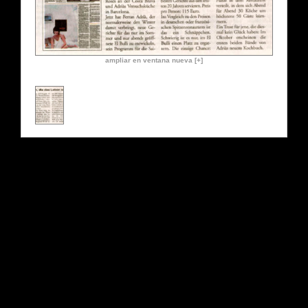
ampliar en ventana nueva [+]