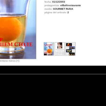
fecha:
01/12/2003
protagonista:
elBullirestaurante
medio:
GOURMET RUSIA
página del artículo:
2
entana nueva [+]