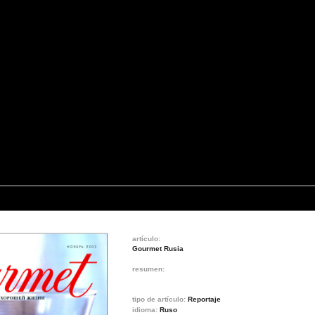
artículo:
Gourmet Rusia
resumen:
tipo de artículo:
Reportaje
idioma:
Ruso