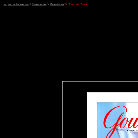
lo que se ha escrito
>
Búsquedas
>
Resultados
>
Gourmet Rusia