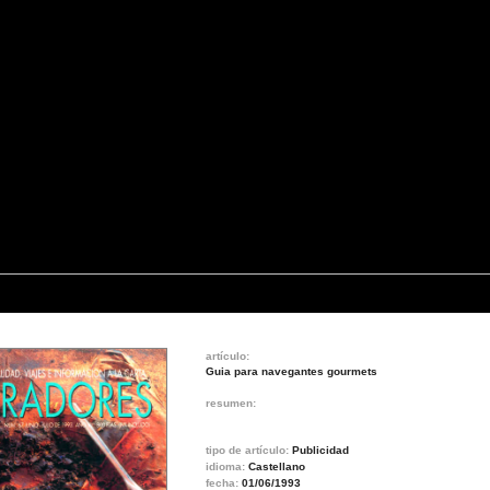
artículo:
Guia para navegantes gourmets
resumen:
tipo de artículo:
Publicidad
idioma:
Castellano
fecha:
01/06/1993