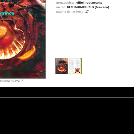
protagonista:
elBullirestaurante
medio:
RESTAURADORES (Aravaca)
página del artículo:
17
entana nueva [+]