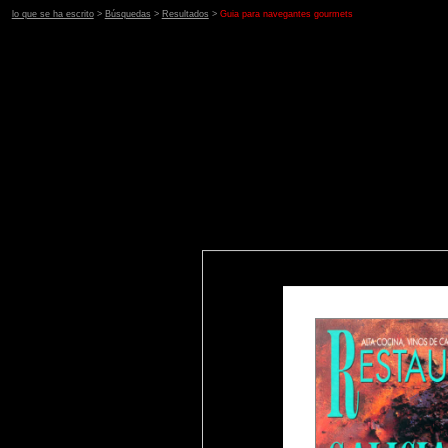
lo que se ha escrito
>
Búsquedas
>
Resultados
>
Guia para navegantes gourmets