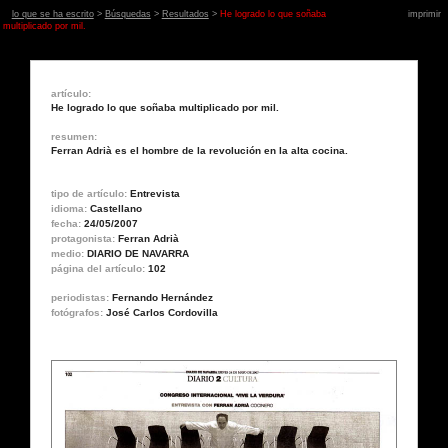
lo que se ha escrito
>
Búsquedas
>
Resultados
>
He logrado lo que soñaba
imprimir
multiplicado por mil.
artículo:
He logrado lo que soñaba multiplicado por mil.
resumen:
Ferran Adrià es el hombre de la revolución en la alta cocina.
tipo de artículo:
Entrevista
idioma:
Castellano
fecha:
24/05/2007
protagonista:
Ferran Adrià
medio:
DIARIO DE NAVARRA
página del artículo:
102
periodistas:
Fernando Hernández
fotógrafos:
José Carlos Cordovilla