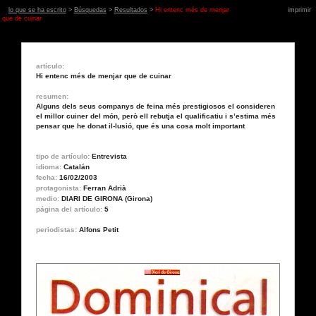
lo que se ha escrito
>
Búsquedas
>
Resultados
>
Hi entenc més de menjar
imprimir
que de cuinar
artículo:
Hi entenc més de menjar que de cuinar
resumen:
Alguns dels seus companys de feina més prestigiosos el consideren
el millor cuiner del món, però ell rebutja el qualificatiu i s’estima més
pensar que he donat il-lusió, que és una cosa molt important
tipo de artículo:
Entrevista
idioma:
Catalán
fecha:
16/02/2003
protagonista:
Ferran Adrià
medio:
DIARI DE GIRONA (Girona)
página del artículo:
5
periodistas:
Alfons Petit