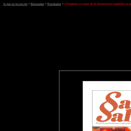
lo que se ha escrito
>
Búsquedas
>
Resultados
>
I Congreso Lo mejor de la Gastronomía española La pas