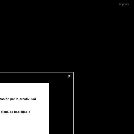
imprimir
X
asión por la creatividad
esionales nacionas e