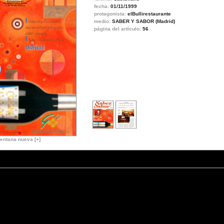
fecha:
01/11/1999
protagonista:
elBullirestaurante
medio:
SABER Y SABOR (Madrid)
página del artículo:
56
entana nueva [+]