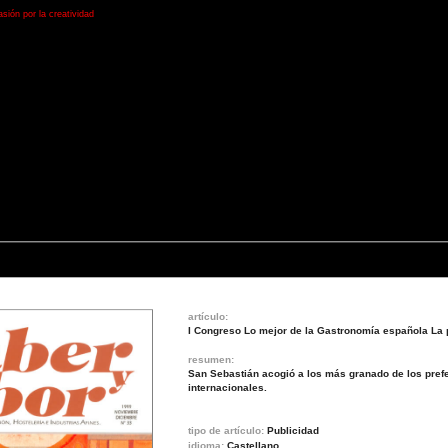
ión por la creatividad
artículo:
I Congreso Lo mejor de la Gastronomía española La p
resumen:
San Sebastián acogió a los más granado de los pref
internacionales.
tipo de artículo:
Publicidad
idioma:
Castellano