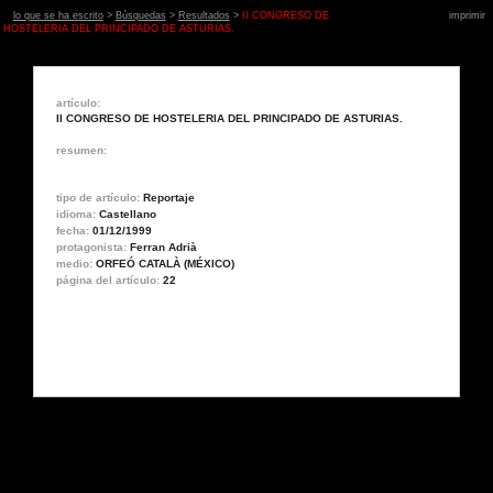
lo que se ha escrito
>
Búsquedas
>
Resultados
>
II CONGRESO DE
imprimir
HOSTELERIA DEL PRINCIPADO DE ASTURIAS.
artículo:
II CONGRESO DE HOSTELERIA DEL PRINCIPADO DE ASTURIAS.
resumen:
tipo de artículo:
Reportaje
idioma:
Castellano
fecha:
01/12/1999
protagonista:
Ferran Adrià
medio:
ORFEÓ CATALÀ (MÉXICO)
página del artículo:
22