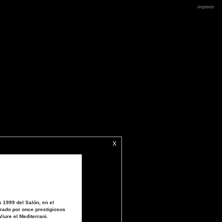
imprimir
X
 1999 del Salón, en el
rado por once prestigiosos
iure el Mediterrani.