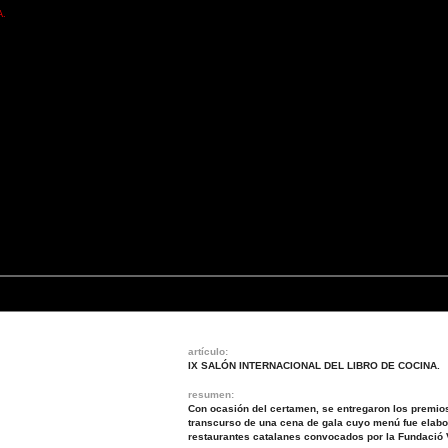
A.
artículo:
IX SALÓN INTERNACIONAL DEL LIBRO DE COCINA.
resumen:
Con ocasión del certamen, se entregaron los premios
transcurso de una cena de gala cuyo menú fue elabo
restaurantes catalanes convocados por la Fundació V