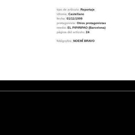
tipo de artículo:
Reportaje
idioma:
Castellano
fecha:
01/11/1999
protagonista:
Otros protagonistas
medio:
EL PIPIRIPAO (Barcelona)
página del artículo:
24
fotógrafos:
NOEMÍ BRAVO