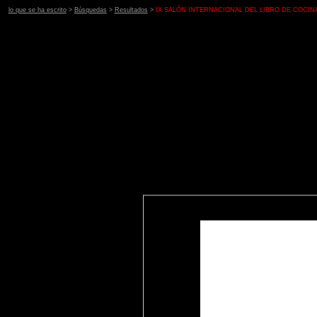
lo que se ha escrito
>
Búsquedas
>
Resultados
>
IX SALÓN INTERNACIONAL DEL LIBRO DE COCIN