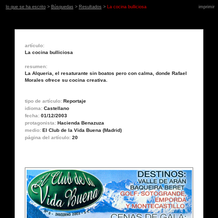
lo que se ha escrito
>
Búsquedas
>
Resultados
>
La cocina bulliciosa
imprimir
artículo:
La cocina bulliciosa
resumen:
La Alqueria, el resaturante sin boatos pero con calma, donde Rafael
Morales ofrece su cocina creativa.
tipo de artículo:
Reportaje
idioma:
Castellano
fecha:
01/12/2003
protagonista:
Hacienda Benazuza
medio:
El Club de la Vida Buena (Madrid)
página del artículo:
20