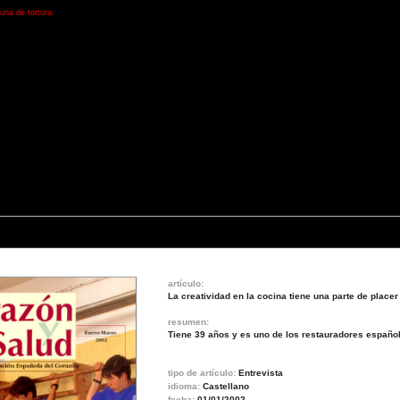
una de tortura.
artículo:
La creatividad en la cocina tiene una parte de placer 
resumen:
Tiene 39 años y es uno de los restauradores españo
tipo de artículo:
Entrevista
idioma:
Castellano
fecha:
01/01/2002