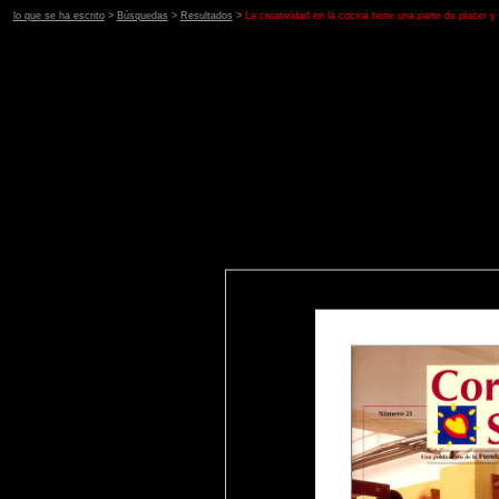
lo que se ha escrito
>
Búsquedas
>
Resultados
>
La creatividad en la cocina tiene una parte de placer y 