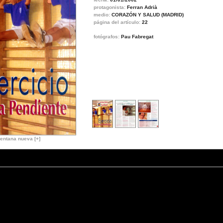
protagonista:
Ferran Adrià
medio:
CORAZÓN Y SALUD (MADRID)
página del artículo:
22
fotógrafos:
Pau Fabregat
entana nueva [+]