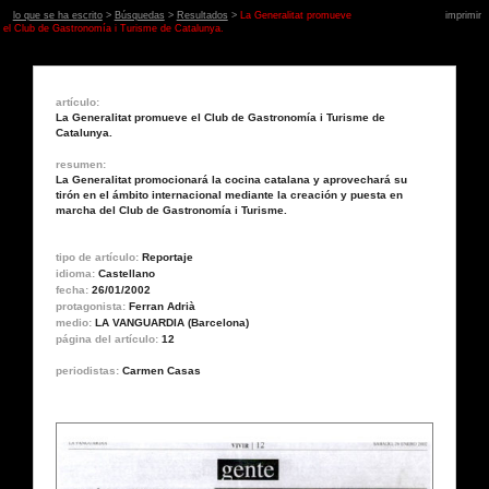
lo que se ha escrito
>
Búsquedas
>
Resultados
>
La Generalitat promueve
imprimir
el Club de Gastronomía i Turisme de Catalunya.
artículo:
La Generalitat promueve el Club de Gastronomía i Turisme de
Catalunya.
resumen:
La Generalitat promocionará la cocina catalana y aprovechará su
tirón en el ámbito internacional mediante la creación y puesta en
marcha del Club de Gastronomía i Turisme.
tipo de artículo:
Reportaje
idioma:
Castellano
fecha:
26/01/2002
protagonista:
Ferran Adrià
medio:
LA VANGUARDIA (Barcelona)
página del artículo:
12
periodistas:
Carmen Casas