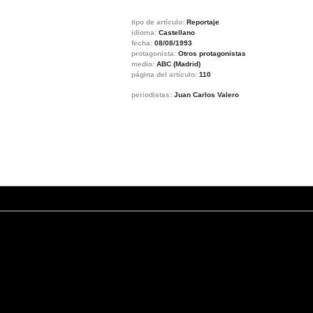
tipo de artículo:
Reportaje
idioma:
Castellano
fecha:
08/08/1993
protagonista:
Otros protagonistas
medio:
ABC (Madrid)
página del artículo:
110
periodistas:
Juan Carlos Valero