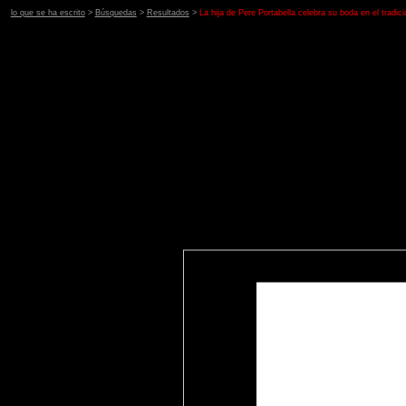
lo que se ha escrito
>
Búsquedas
>
Resultados
>
La hija de Pere Portabella celebra su boda en el tradici