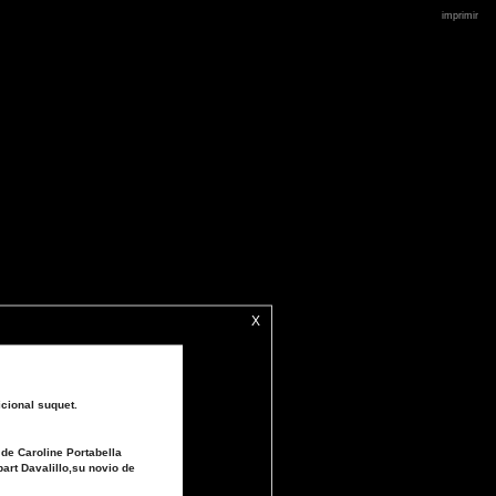
imprimir
X
icional suquet.
de Caroline Portabella
art Davalillo,su novio de