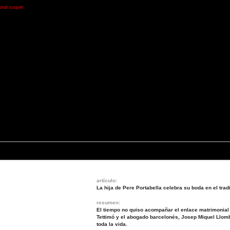
onal suquet.
artículo:
La hija de Pere Portabella celebra su boda en el trad
resumen:
El tiempo no quiso acompañar el enlace matrimonial 
Tettimó y el abogado barcelonés, Josep Miquel Llomb
toda la vida.