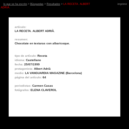
lo que se ha escrito
>
Búsquedas
>
Resultados
>
LA RECETA. ALBERT
imprimir
ADRIÀ.
artículo:
LA RECETA. ALBERT ADRIÀ.
resumen:
Chocolate en texturas con albaricoque.
tipo de artículo:
Receta
idioma:
Castellano
fecha:
25/07/1999
protagonista:
Albert Adrià
medio:
LA VANGUARDIA MAGAZINE (Barcelona)
página del artículo:
64
periodistas:
Carmen Casas
fotógrafos:
ELENA CLAVEROL