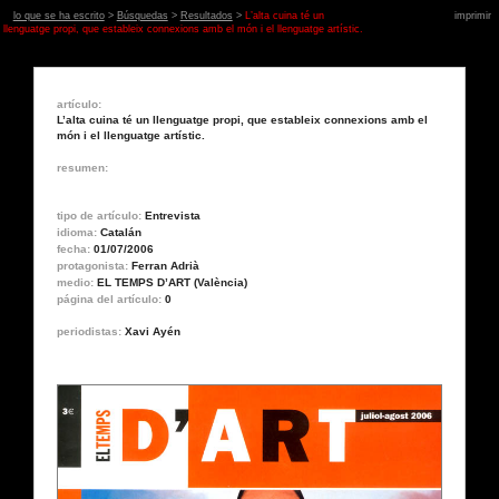
lo que se ha escrito
>
Búsquedas
>
Resultados
>
L’alta cuina té un
imprimir
llenguatge propi, que estableix connexions amb el món i el llenguatge artístic.
artículo:
L’alta cuina té un llenguatge propi, que estableix connexions amb el
món i el llenguatge artístic.
resumen:
tipo de artículo:
Entrevista
idioma:
Catalán
fecha:
01/07/2006
protagonista:
Ferran Adrià
medio:
EL TEMPS D’ART (València)
página del artículo:
0
periodistas:
Xavi Ayén