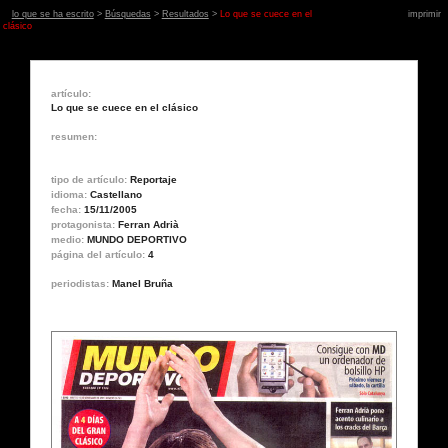
lo que se ha escrito
>
Búsquedas
>
Resultados
>
Lo que se cuece en el
imprimir
clásico
artículo:
Lo que se cuece en el clásico
resumen:
tipo de artículo:
Reportaje
idioma:
Castellano
fecha:
15/11/2005
protagonista:
Ferran Adrià
medio:
MUNDO DEPORTIVO
página del artículo:
4
periodistas:
Manel Bruña