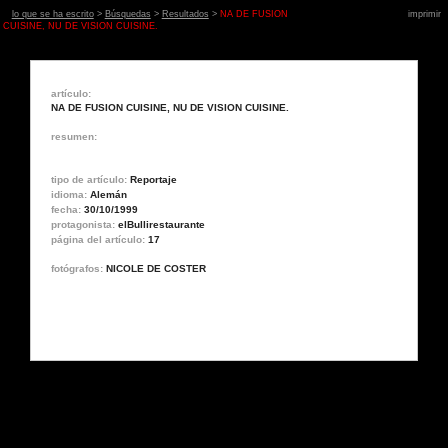
lo que se ha escrito
>
Búsquedas
>
Resultados
>
NA DE FUSION
imprimir
CUISINE, NU DE VISION CUISINE.
artículo:
NA DE FUSION CUISINE, NU DE VISION CUISINE.
resumen:
tipo de artículo:
Reportaje
idioma:
Alemán
fecha:
30/10/1999
protagonista:
elBullirestaurante
página del artículo:
17
fotógrafos:
NICOLE DE COSTER