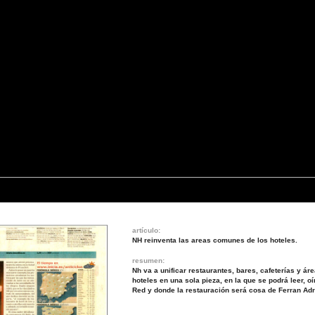
artículo:
NH reinventa las areas comunes de los hoteles.
resumen:
Nh va a unificar restaurantes, bares, cafeterías y 
hoteles en una sola pieza, en la que se podrá leer, o
Red y donde la restauración será cosa de Ferran Adr