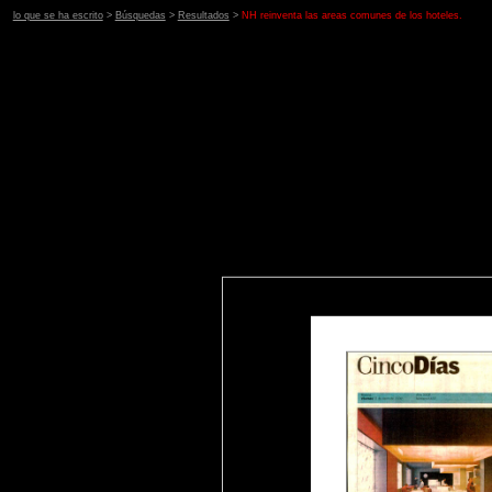
lo que se ha escrito
>
Búsquedas
>
Resultados
>
NH reinventa las areas comunes de los hoteles.