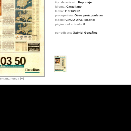
tipo de artículo:
Reportaje
idioma:
Castellano
fecha:
11/01/2002
protagonista:
Otros protagonistas
medio:
CINCO DÍAS (Madrid)
página del artículo:
0
periodistas:
Gabriel González
entana nueva [+]