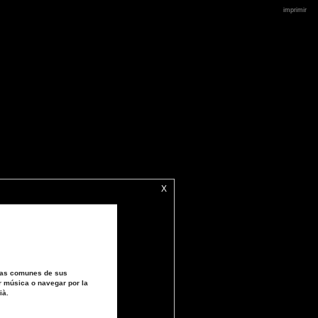
imprimir
X
áreas comunes de sus
ír música o navegar por la
ià.