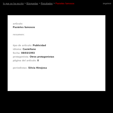
lo que se ha escrito
>
Búsquedas
>
Resultados
>
Pasteles famosos
imprimir
artículo:
Pasteles famosos
resumen:
tipo de artículo:
Publicidad
idioma:
Castellano
fecha:
08/03/1993
protagonista:
Otros protagonistas
página del artículo:
0
periodistas:
Silvia Hinojosa