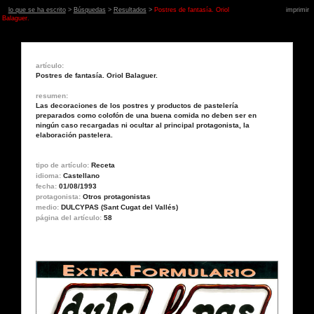
lo que se ha escrito
>
Búsquedas
>
Resultados
>
Postres de fantasía. Oriol
imprimir
Balaguer.
artículo:
Postres de fantasía. Oriol Balaguer.
resumen:
Las decoraciones de los postres y productos de pastelería
preparados como colofón de una buena comida no deben ser en
ningún caso recargadas ni ocultar al principal protagonista, la
elaboración pastelera.
tipo de artículo:
Receta
idioma:
Castellano
fecha:
01/08/1993
protagonista:
Otros protagonistas
medio:
DULCYPAS (Sant Cugat del Vallés)
página del artículo:
58