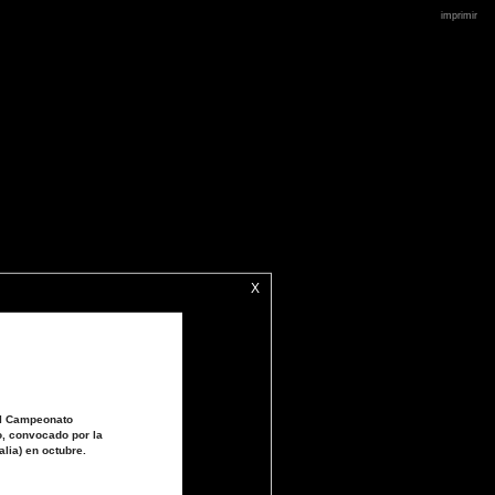
imprimir
X
l I Campeonato
o, convocado por la
alia) en octubre.