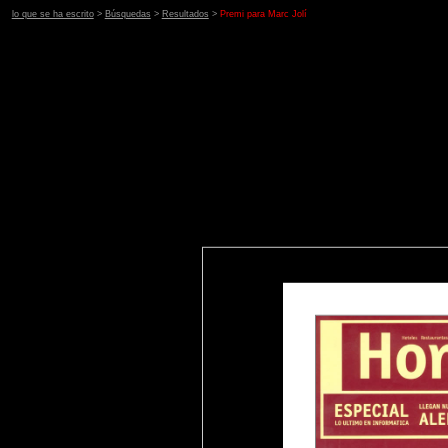
lo que se ha escrito
>
Búsquedas
>
Resultados
>
Premi para Marc Jolí