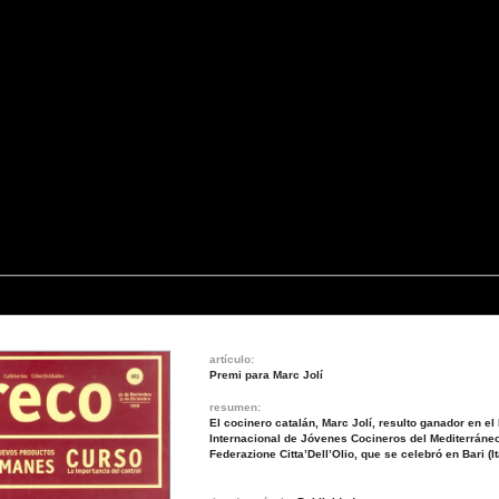
artículo:
Premi para Marc Jolí
resumen:
El cocinero catalán, Marc Jolí, resulto ganador en e
Internacional de Jóvenes Cocineros del Mediterráne
Federazione Citta’Dell’Olio, que se celebró en Bari (It