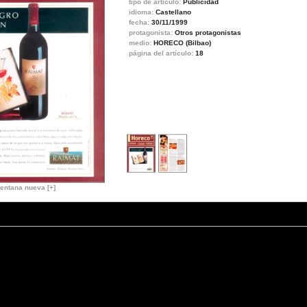
tipo de artículo:
Publicidad
idioma:
Castellano
fecha:
30/11/1999
protagonista:
Otros protagonistas
medio:
HORECO (Bilbao)
página del artículo:
18
entana nueva [+]